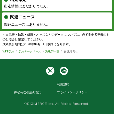
出走情報はまだありません。
関連ニュース
関連ニュースはありません。
※出馬表・結果・成績・オッズなどのデータについては、必ず主催者発表のも
のと照合し確認してください。
成績集計期間は2020年04月01日以降になります。
WIN!競馬
競馬データベース
調教師一覧
長谷川 浩大
利用規約
特定商取引法の表記
プライバシーポリシー
©DIGIMERCE Inc. All Rights Reserved.